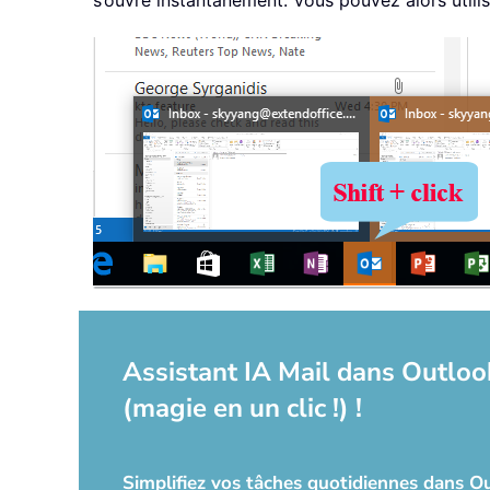
s’ouvre instantanément. Vous pouvez alors utili
Assistant IA Mail dans Outlook
(magie en un clic !) !
Simplifiez vos tâches quotidiennes dans Out