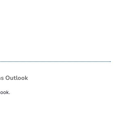
ns Outlook
look.