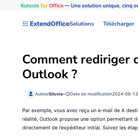
Kutools
for
Office
— Une solution unique, cinq ou
ExtendOffice
Solutions
Télécharger
Comment rediriger d
Outlook ?
Auteur
Siluvia
•
Date de modification
2024-09-1
Par exemple, vous avez reçu un e-mail de A desti
réalité, Outlook propose une option permettant de 
directement de l’expéditeur initial. Suivez les éta