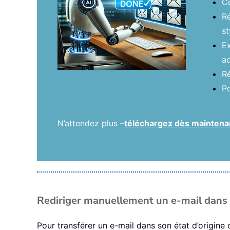
Co
Ré
st
Ex
ad
Ré
Po
N’attendez plus –
téléchargez dès maintenant
Rediriger manuellement un e-mail dans 
Pour transférer un e-mail dans son état d’origine 