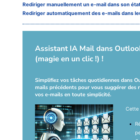
Rediriger manuellement un e-mail dans son état
Rediriger automatiquement des e-mails dans leu
Assistant IA Mail dans Outlook
(magie en un clic !) !
Simplifiez vos tâches quotidiennes dans Out
mails précédents pour vous suggérer des r
vos e-mails en toute simplicité.
Cette 
Ré
pe