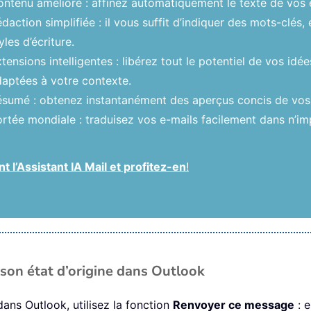
ntenu amélioré : affinez automatiquement le texte de vos e
daction simplifiée : il vous suffit d’indiquer des mots-clés, 
yles d’écriture.
tensions intelligentes : libérez tout le potentiel de vos id
aptées à votre contexte.
sumé : obtenez instantanément des aperçus concis de vos e
rtée mondiale : traduisez vos e-mails facilement dans n’im
 l’Assistant IA Mail et profitez-en
!
son état d’origine dans Outlook
dans Outlook, utilisez la fonction
Renvoyer ce message
: e