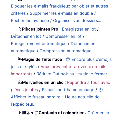
Bloquer les e-mails frauduleux par objet et autres
critères
/
Supprimer les e-mails en double
/
Recherche avancée
/
Organiser vos dossiers
…
📁
Pièces jointes Pro
:
Enregistrer en lot
/
Détacher en lot
/
Compresser en lot
/
Enregistrement automatique
/
Détachement
automatique
/
Compression automatique
…
🌟
Magie de l’interface
:
😊 Encore plus d’emojis
jolis et stylés
/
Vous prévient à l’arrivée d’e-mails
importants
/
Réduire Outlook au lieu de le fermer
...
👍
Merveilles en un clic
:
Répondre à tous avec
pièces jointes
/
E-mails anti-hameçonnage
/
🕘
Afficher le fuseau horaire – Heure actuelle de
l’expéditeur
…
👩🏼‍🤝‍👩🏻
Contacts et calendrier
:
Créer en lot