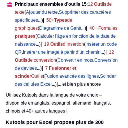
Principaux ensembles d’outils 15
:
12
Outils
de
texte
(
Ajouter du texte
,
Supprimer des caractères
spécifiques
...)
|
50+
Types
de
graphiques
(
Diagramme de Gantt
...)
|
40+ Formules
pratiques
(
Calculer l'âge en fonction de la date de
naissance
...)
|
19
Outils
d’insertion
(
Insérer un code
QR
,
Insérer une image à partir d’un chemin
...)
|
12
Outils
de conversion
(
Convertir en mots
,
Conversion
de devises
...)
|
7
Fusionner et
scinder
Outils
(
Fusion avancée des lignes
,
Scinder
des cellules Excel
...)
|
... et bien plus encore
Utilisez Kutools dans la langue de votre choix –
disponible en anglais, espagnol, allemand, français,
chinois et 40+ autres langues !
Kutools pour Excel propose plus de 300