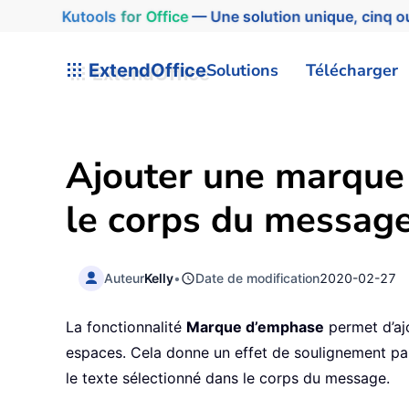
Kutools
for
Office
— Une solution unique, cinq ou
ExtendOffice
Solutions
Télécharger
Ajouter une marque 
le corps du messag
Auteur
Kelly
•
Date de modification
2020-02-27
La fonctionnalité
Marque d’emphase
permet d’aj
espaces. Cela donne un effet de soulignement pa
le texte sélectionné dans le corps du message.