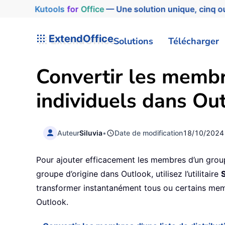
Kutools
for
Office
— Une solution unique, cinq ou
ExtendOffice
Solutions
Télécharger
Convertir les membr
individuels dans Ou
Auteur
Siluvia
•
Date de modification
18/10/2024
Pour ajouter efficacement les membres d’un group
groupe d’origine dans Outlook, utilisez l’utilitaire
transformer instantanément tous ou certains memb
Outlook.