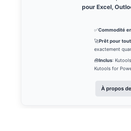
pour Excel, Outl
✅
Commodité en 
🚀
Prêt pour tout
exactement quan
🧰
Inclus
: Kutool
Kutools for Pow
À propos de 