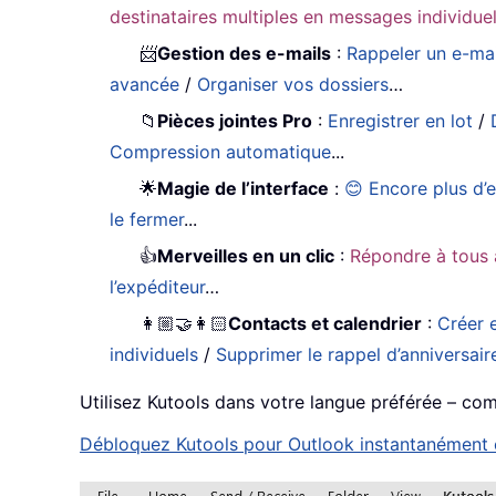
destinataires multiples en messages individue
📨
Gestion des e-mails
:
Rappeler un e-mai
avancée
/
Organiser vos dossiers
…
📁
Pièces jointes Pro
:
Enregistrer en lot
/
Compression automatique
...
🌟
Magie de l’interface
:
😊 Encore plus d’
le fermer
...
👍
Merveilles en un clic
:
Répondre à tous 
l’expéditeur
…
👩🏼‍🤝‍👩🏻
Contacts et calendrier
:
Créer e
individuels
/
Supprimer le rappel d’anniversair
Utilisez Kutools dans votre langue préférée – compa
Débloquez Kutools pour Outlook instantanément en