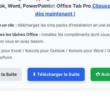
ook, Word, PowerPoint
et
Office Tab Pro
.
Cliquez
dès maintenant !
un clic
: téléchargez les cinq packs d’installation en une s
es les tâches Office
: installez les compléments dont vous
d vous en avez besoin.
s pour Excel / Kutools pour Outlook / Kutools pour Word / O
erPoint
la Suite
⬇ Télécharger la Suite
💳 Ach