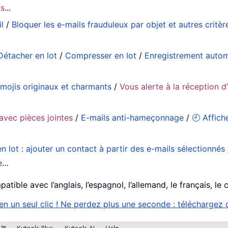
ls
...
l
/
Bloquer les e-mails frauduleux par objet et autres critèr
Détacher en lot
/
Compresser en lot
/
Enregistrement auto
emojis originaux et charmants
/
Vous alerte à la réception d
avec pièces jointes
/
E-mails anti-hameçonnage
/
🕘 Affich
n lot : ajouter un contact à partir des e-mails sélectionnés
e
…
tible avec l’anglais, l’espagnol, l’allemand, le français, le 
 un seul clic ! Ne perdez plus une seconde : téléchargez d