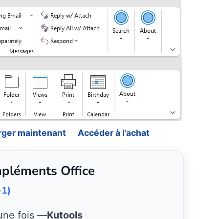
rger maintenant
Accéder à l’achat
mpléments Office
-1)
une fois —
Kutools