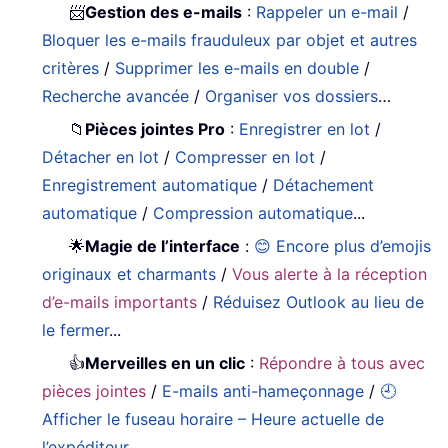
📨
Gestion des e-mails
:
Rappeler un e-mail
/
Bloquer les e-mails frauduleux par objet et autres
critères
/
Supprimer les e-mails en double
/
Recherche avancée
/
Organiser vos dossiers
…
📁
Pièces jointes Pro
:
Enregistrer en lot
/
Détacher en lot
/
Compresser en lot
/
Enregistrement automatique
/
Détachement
automatique
/
Compression automatique
...
🌟
Magie de l’interface
:
😊 Encore plus d’emojis
originaux et charmants
/
Vous alerte à la réception
d’e-mails importants
/
Réduisez Outlook au lieu de
le fermer
...
👍
Merveilles en un clic
:
Répondre à tous avec
pièces jointes
/
E-mails anti-hameçonnage
/
🕘
Afficher le fuseau horaire – Heure actuelle de
l’expéditeur
…