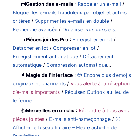
📨
Gestion des e-mails
:
Rappeler un e-mail
/
Bloquer les e-mails frauduleux par objet et autres
critères
/
Supprimer les e-mails en double
/
Recherche avancée
/
Organiser vos dossiers
…
📁
Pièces jointes Pro
:
Enregistrer en lot
/
Détacher en lot
/
Compresser en lot
/
Enregistrement automatique
/
Détachement
automatique
/
Compression automatique
...
🌟
Magie de l’interface
:
😊 Encore plus d’emojis
originaux et charmants
/
Vous alerte à la réception
d’e-mails importants
/
Réduisez Outlook au lieu de
le fermer
...
👍
Merveilles en un clic
:
Répondre à tous avec
pièces jointes
/
E-mails anti-hameçonnage
/
🕘
Afficher le fuseau horaire – Heure actuelle de
l’expéditeur
…