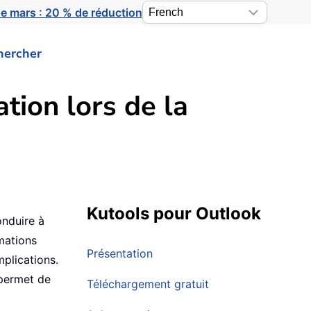
e mars : 20 % de réduction
hercher
tion lors de la
Kutools pour Outlook
onduire à
mations
Présentation
mplications.
 permet de
Téléchargement gratuit