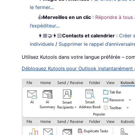
le fermer
...
👍
Merveilles en un clic
:
Répondre à tous 
l’expéditeur
…
👩🏼‍🤝‍👩🏻
Contacts et calendrier
:
Créer e
individuels
/
Supprimer le rappel d’anniversair
Utilisez Kutools dans votre langue préférée – compa
Débloquez Kutools pour Outlook instantanément en