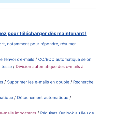
uez pour télécharger dès maintenant !
ffort, notamment pour répondre, résumer,
e l’envoi d’e-mails
/
CC/BCC automatique selon
itesse
/
Division automatique des e-mails à
es
/
Supprimer les e-mails en double
/
Recherche
matique
/
Détachement automatique
/
’e-mails importants
/
Réduisez Outlook au lieu de