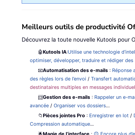
Meilleurs outils de productivité Of
Découvrez la toute nouvelle Kutools pour O
🤖
Kutools IA
:
Utilise une technologie d’int
optimiser, développer, traduire et rédiger de
📧
Automatisation des e-mails
:
Réponse a
des règles lors de l’envoi
/
Transfert automati
destinataires multiples en messages individue
📨
Gestion des e-mails
:
Rappeler un e-mai
avancée
/
Organiser vos dossiers
…
📁
Pièces jointes Pro
:
Enregistrer en lot
/
Compression automatique
...
🌟
Magie de l’interface
:
😊 Encore plus d’