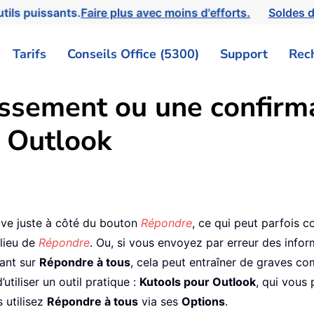
tils puissants.
Faire plus avec moins d'efforts.
Soldes d
Tarifs
Conseils Office (5300)
Support
Rec
issement ou une confirma
s Outlook
ve juste à côté du bouton
Répondre
, ce qui peut parfois c
lieu de
Répondre
. Ou, si vous envoyez par erreur des infor
uant sur
Répondre à tous
, cela peut entraîner de graves co
tiliser un outil pratique :
Kutools pour Outlook
, qui vous
 utilisez
Répondre à tous
via ses
Options
.