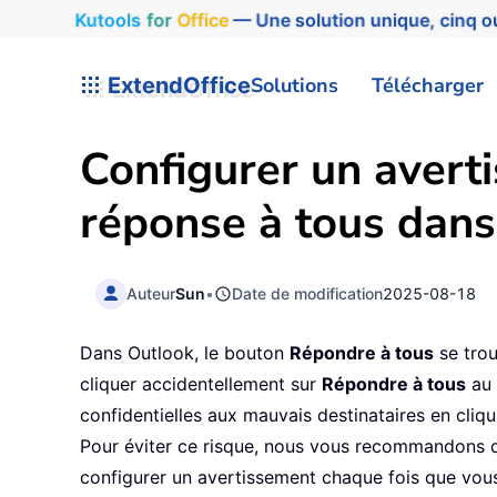
Kutools
for
Office
— Une solution unique, cinq ou
ExtendOffice
Solutions
Télécharger
Configurer un avert
réponse à tous dan
Auteur
Sun
•
Date de modification
2025-08-18
Dans Outlook, le bouton
Répondre à tous
se trou
cliquer accidentellement sur
Répondre à tous
au 
confidentielles aux mauvais destinataires en cliq
Pour éviter ce risque, nous vous recommandons d’u
configurer un avertissement chaque fois que vous