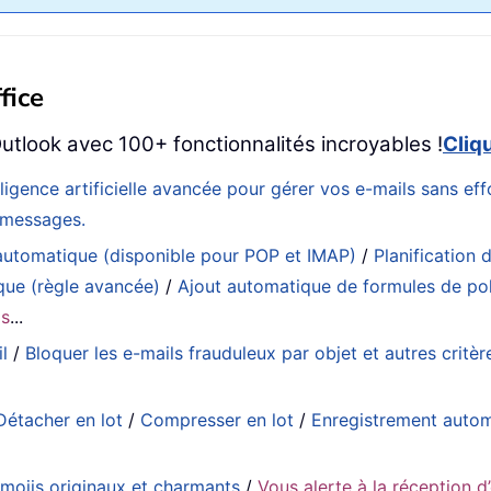
fice
utlook avec 100+ fonctionnalités incroyables !
Cliq
elligence artificielle avancée pour gérer vos e-mails sans e
s messages.
utomatique (disponible pour POP et IMAP)
/
Planification d
que (règle avancée)
/
Ajout automatique de formules de pol
ls
...
l
/
Bloquer les e-mails frauduleux par objet et autres critèr
Détacher en lot
/
Compresser en lot
/
Enregistrement auto
emojis originaux et charmants
/
Vous alerte à la réception d