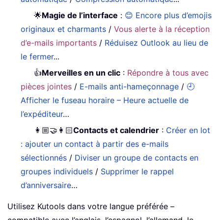
🌟
Magie de l’interface
:
😊 Encore plus d’emojis
originaux et charmants
/
Vous alerte à la réception
d’e-mails importants
/
Réduisez Outlook au lieu de
le fermer
...
👍
Merveilles en un clic
:
Répondre à tous avec
pièces jointes
/
E-mails anti-hameçonnage
/
🕘
Afficher le fuseau horaire – Heure actuelle de
l’expéditeur
…
👩🏼‍🤝‍👩🏻
Contacts et calendrier
:
Créer en lot
: ajouter un contact à partir des e-mails
sélectionnés
/
Diviser un groupe de contacts en
groupes individuels
/
Supprimer le rappel
d’anniversaire
…
Utilisez Kutools dans votre langue préférée –
compatible avec l’anglais, l’espagnol, l’allemand, le