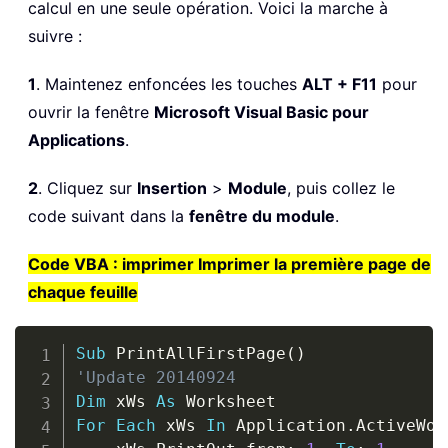
calcul en une seule opération. Voici la marche à
suivre :
1
. Maintenez enfoncées les touches
ALT + F11
pour
ouvrir la fenêtre
Microsoft Visual Basic pour
Applications
.
2
. Cliquez sur
Insertion
>
Module
, puis collez le
code suivant dans la
fenêtre du module
.
Code VBA : imprimer Imprimer la première page de
chaque feuille
Copy
Sub
 PrintAllFirstPage
(
)
'Update 20140924
Dim
 xWs 
As
For
Each
 xWs 
In
 Application
.
ActiveWor