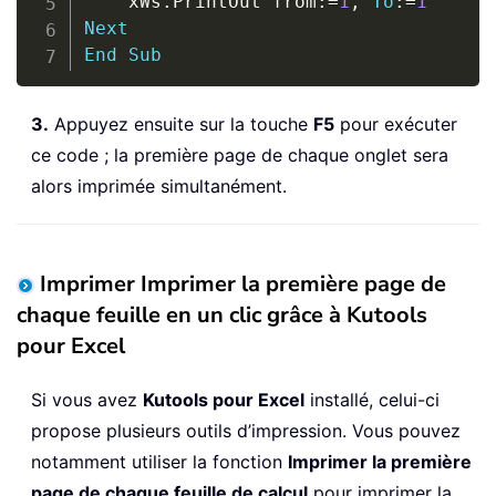
    xWs
.
PrintOut from
:
=
1
,
To
:
=
1
Next
End
Sub
3.
Appuyez ensuite sur la touche
F5
pour exécuter
ce code ; la première page de chaque onglet sera
alors imprimée simultanément.
Imprimer Imprimer la première page de
chaque feuille en un clic grâce à Kutools
pour Excel
Si vous avez
Kutools pour Excel
installé, celui-ci
propose plusieurs outils d’impression. Vous pouvez
notamment utiliser la fonction
Imprimer la première
page de chaque feuille de calcul
pour imprimer la