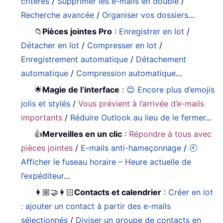
critères
/
Supprimer les e-mails en double
/
Recherche avancée
/
Organiser vos dossiers
…
📁
Pièces jointes Pro
:
Enregistrer en lot
/
Détacher en lot
/
Compresser en lot
/
Enregistrement automatique
/
Détachement
automatique
/
Compression automatique
…
🌟
Magie de l’interface
:
😊 Encore plus d’emojis
jolis et stylés
/
Vous prévient à l’arrivée d’e-mails
importants
/
Réduire Outlook au lieu de le fermer
...
👍
Merveilles en un clic
:
Répondre à tous avec
pièces jointes
/
E-mails anti-hameçonnage
/
🕘
Afficher le fuseau horaire – Heure actuelle de
l’expéditeur
…
👩🏼‍🤝‍👩🏻
Contacts et calendrier
:
Créer en lot
: ajouter un contact à partir des e-mails
sélectionnés
/
Diviser un groupe de contacts en