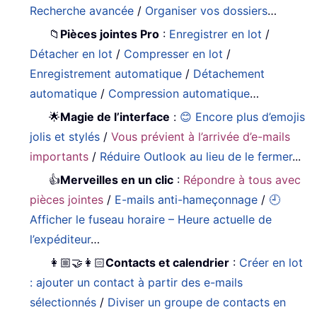
Recherche avancée
/
Organiser vos dossiers
…
📁
Pièces jointes Pro
:
Enregistrer en lot
/
Détacher en lot
/
Compresser en lot
/
Enregistrement automatique
/
Détachement
automatique
/
Compression automatique
…
🌟
Magie de l’interface
:
😊 Encore plus d’emojis
jolis et stylés
/
Vous prévient à l’arrivée d’e-mails
importants
/
Réduire Outlook au lieu de le fermer
...
👍
Merveilles en un clic
:
Répondre à tous avec
pièces jointes
/
E-mails anti-hameçonnage
/
🕘
Afficher le fuseau horaire – Heure actuelle de
l’expéditeur
…
👩🏼‍🤝‍👩🏻
Contacts et calendrier
:
Créer en lot
: ajouter un contact à partir des e-mails
sélectionnés
/
Diviser un groupe de contacts en