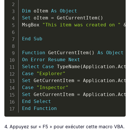
Dim
 oItem 
As
Object
Set
 oItem 
=
 GetCurrentItem
(
)
MsgBox 
"This item was created on "
&
 
End
Sub
Function
 GetCurrentItem
(
)
As
Object
On
Error
Resume
Next
Select
Case
 TypeName
(
Application
.
Acti
Case
"Explorer"
Set
 GetCurrentItem 
=
 Application
.
Acti
Case
"Inspector"
Set
 GetCurrentItem 
=
 Application
.
Acti
End
Select
End
Function
4. Appuyez sur « F5 » pour exécuter cette macro VBA.