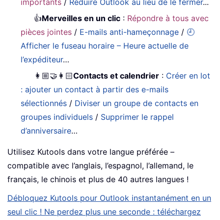
importants
/
Réduire Outlook au lieu de le fermer
...
👍
Merveilles en un clic
:
Répondre à tous avec
pièces jointes
/
E-mails anti-hameçonnage
/
🕘
Afficher le fuseau horaire – Heure actuelle de
l’expéditeur
…
👩🏼‍🤝‍👩🏻
Contacts et calendrier
:
Créer en lot
: ajouter un contact à partir des e-mails
sélectionnés
/
Diviser un groupe de contacts en
groupes individuels
/
Supprimer le rappel
d’anniversaire
…
Utilisez Kutools dans votre langue préférée –
compatible avec l’anglais, l’espagnol, l’allemand, le
français, le chinois et plus de 40 autres langues !
Débloquez Kutools pour Outlook instantanément en un
seul clic ! Ne perdez plus une seconde : téléchargez