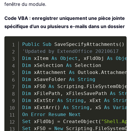
fenêtre du module.
Code VBA : enregistrer uniquement une pièce jointe
spécifique d’un ou plusieurs e-mails dans un dossier
Copy
Public
Sub
 SaveSpecifyAttachments
(
)
'Updated by ExtendOffice 20210617
Dim
 xItem 
As
Object
,
 xFldObj 
As
Objec
Dim
 xSelection 
As
Dim
 xAttachment 
As
 Outlook
.
Dim
 xSaveFolder 
As
String
Dim
 xFSO 
As
 Scripting
.
Dim
 xFilePath
,
 xFilesSavePath 
As
Stri
Dim
 xExtStr 
As
String
,
 xExt 
As
String
Dim
 xExtArr
(
)
As
String
,
 xS 
As
Varian
On
Error
Resume
Next
Set
 xFldObj 
=
 CreateObject
(
"Shell.App
Set
 xFSO 
=
New
 Scripting
.