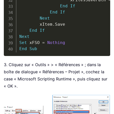
End
If
End
If
Next
        xItem
.
Save

End
If
Next
Set
 xFSO 
=
Nothing
End
Sub
3. Cliquez sur « Outils » > « Références » ; dans la
boîte de dialogue « Références – Projet », cochez la
case « Microsoft Scripting Runtime », puis cliquez sur
« OK ».