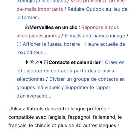
d’emojis jolis et stylés
/
Vous prévient à l’arrivée
d’e-mails importants
/
Réduire Outlook au lieu de
le fermer
...
👍
Merveilles en un clic
:
Répondre à tous
avec pièces jointes
/
E-mails anti-hameçonnage
/
🕘 Afficher le fuseau horaire – Heure actuelle de
l’expéditeur
…
👩🏼‍🤝‍👩🏻
Contacts et calendrier
:
Créer en
lot : ajouter un contact à partir des e-mails
sélectionnés
/
Diviser un groupe de contacts en
groupes individuels
/
Supprimer le rappel
d’anniversaire
…
Utilisez Kutools dans votre langue préférée –
compatible avec l’anglais, l’espagnol, l’allemand, le
français, le chinois et plus de 40 autres langues !