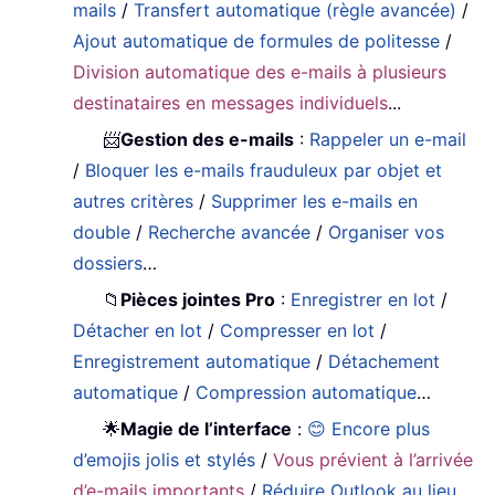
mails
/
Transfert automatique (règle avancée)
/
Ajout automatique de formules de politesse
/
Division automatique des e-mails à plusieurs
destinataires en messages individuels
...
📨
Gestion des e-mails
:
Rappeler un e-mail
/
Bloquer les e-mails frauduleux par objet et
autres critères
/
Supprimer les e-mails en
double
/
Recherche avancée
/
Organiser vos
dossiers
…
📁
Pièces jointes Pro
:
Enregistrer en lot
/
Détacher en lot
/
Compresser en lot
/
Enregistrement automatique
/
Détachement
automatique
/
Compression automatique
…
🌟
Magie de l’interface
:
😊 Encore plus
d’emojis jolis et stylés
/
Vous prévient à l’arrivée
d’e-mails importants
/
Réduire Outlook au lieu