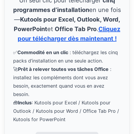
Un seul clic pour télécharger
cinq
programmes d’installation
en une fois
—
Kutools pour Excel, Outlook, Word,
PowerPoint
et
Office Tab Pro
.
Cliquez
pour télécharger dès maintenant !
✅
Commodité en un clic
: téléchargez les cinq
packs d’installation en une seule action.
🚀
Prêt à relever toutes vos tâches Office
:
installez les compléments dont vous avez
besoin, exactement quand vous en avez
besoin.
🧰
Inclus
: Kutools pour Excel / Kutools pour
Outlook / Kutools pour Word / Office Tab Pro /
Kutools for PowerPoint