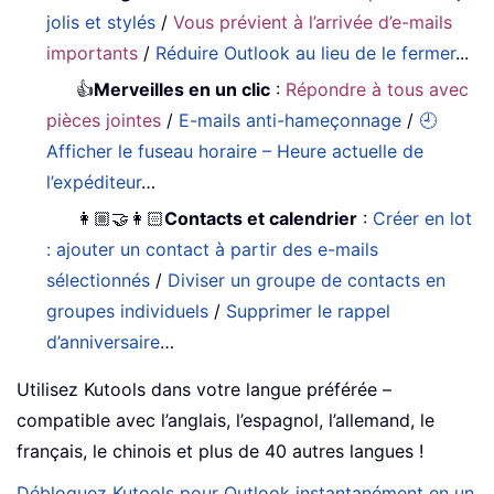
jolis et stylés
/
Vous prévient à l’arrivée d’e-mails
importants
/
Réduire Outlook au lieu de le fermer
...
👍
Merveilles en un clic
:
Répondre à tous avec
pièces jointes
/
E-mails anti-hameçonnage
/
🕘
Afficher le fuseau horaire – Heure actuelle de
l’expéditeur
…
👩🏼‍🤝‍👩🏻
Contacts et calendrier
:
Créer en lot
: ajouter un contact à partir des e-mails
sélectionnés
/
Diviser un groupe de contacts en
groupes individuels
/
Supprimer le rappel
d’anniversaire
…
Utilisez Kutools dans votre langue préférée –
compatible avec l’anglais, l’espagnol, l’allemand, le
français, le chinois et plus de 40 autres langues !
Débloquez Kutools pour Outlook instantanément en un