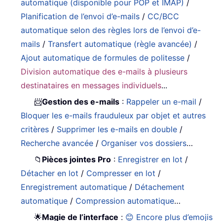
automatique (disponible pour POP et IMAP)
/
Planification de l’envoi d’e-mails
/
CC/BCC
automatique selon des règles lors de l’envoi d’e-
mails
/
Transfert automatique (règle avancée)
/
Ajout automatique de formules de politesse
/
Division automatique des e-mails à plusieurs
destinataires en messages individuels
...
📨
Gestion des e-mails
:
Rappeler un e-mail
/
Bloquer les e-mails frauduleux par objet et autres
critères
/
Supprimer les e-mails en double
/
Recherche avancée
/
Organiser vos dossiers
…
📁
Pièces jointes Pro
:
Enregistrer en lot
/
Détacher en lot
/
Compresser en lot
/
Enregistrement automatique
/
Détachement
automatique
/
Compression automatique
…
🌟
Magie de l’interface
:
😊 Encore plus d’emojis