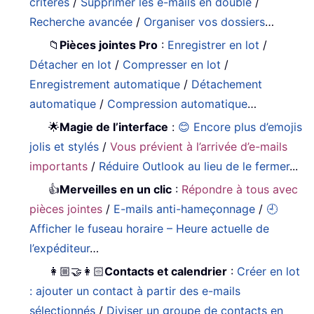
critères
/
Supprimer les e-mails en double
/
Recherche avancée
/
Organiser vos dossiers
…
📁
Pièces jointes Pro
:
Enregistrer en lot
/
Détacher en lot
/
Compresser en lot
/
Enregistrement automatique
/
Détachement
automatique
/
Compression automatique
…
🌟
Magie de l’interface
:
😊 Encore plus d’emojis
jolis et stylés
/
Vous prévient à l’arrivée d’e-mails
importants
/
Réduire Outlook au lieu de le fermer
...
👍
Merveilles en un clic
:
Répondre à tous avec
pièces jointes
/
E-mails anti-hameçonnage
/
🕘
Afficher le fuseau horaire – Heure actuelle de
l’expéditeur
…
👩🏼‍🤝‍👩🏻
Contacts et calendrier
:
Créer en lot
: ajouter un contact à partir des e-mails
sélectionnés
/
Diviser un groupe de contacts en