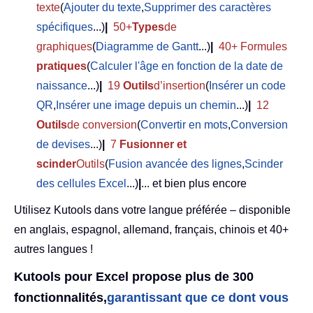
texte
(
Ajouter du texte
,
Supprimer des caractères
spécifiques
...)
|
50+
Types
de
graphiques
(
Diagramme de Gantt
...)
|
40+ Formules
pratiques
(
Calculer l'âge en fonction de la date de
naissance
...)
|
19
Outils
d’insertion
(
Insérer un code
QR
,
Insérer une image depuis un chemin
...)
|
12
Outils
de conversion
(
Convertir en mots
,
Conversion
de devises
...)
|
7
Fusionner et
scinder
Outils
(
Fusion avancée des lignes
,
Scinder
des cellules Excel
...)
|
... et bien plus encore
Utilisez Kutools dans votre langue préférée – disponible
en anglais, espagnol, allemand, français, chinois et 40+
autres langues !
Kutools pour Excel propose plus de 300
fonctionnalités,
garantissant que ce dont vous