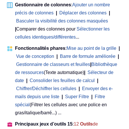
Gestionnaire de colonnes
:
Ajouter un nombre
précis de colonnes
|
Déplacer des colonnes
|
Basculer la visibilité des colonnes masquées
|
Comparer des colonnes pour
Sélectionner les
cellules identiques/différentes
...
Fonctionnalités phares
:
Mise au point de la grille
|
Vue de conception
|
Barre de formule améliorée
|
Gestionnaire de classeurs et feuilles
|
Bibliothèque
de ressources
(Texte automatique)
|
Sélecteur de
date
|
Consolider les feuilles de calcul
|
Chiffrer/Déchiffrer les cellules
|
Envoyer des e-
mails depuis une liste
|
Super Filtre
|
Filtre
spécial
(Filtrer les cellules avec une police en
gras/italique/barré...) ...
Principaux jeux d’outils 15
:
12
Outils
de