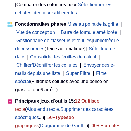
|
Comparer des colonnes pour
Sélectionner les
cellules identiques/différentes
...
Fonctionnalités phares
:
Mise au point de la grille
|
Vue de conception
|
Barre de formule améliorée
|
Gestionnaire de classeurs et feuilles
|
Bibliothèque
de ressources
(Texte automatique)
|
Sélecteur de
date
|
Consolider les feuilles de calcul
|
Chiffrer/Déchiffrer les cellules
|
Envoyer des e-
mails depuis une liste
|
Super Filtre
|
Filtre
spécial
(Filtrer les cellules avec une police en
gras/italique/barré...) ...
Principaux jeux d’outils 15
:
12
Outils
de
texte
(
Ajouter du texte
,
Supprimer des caractères
spécifiques
...)
|
50+
Types
de
graphiques
(
Diagramme de Gantt
...)
|
40+ Formules