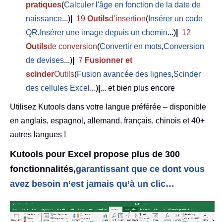
pratiques
(
Calculer l'âge en fonction de la date de
naissance
...)
|
19
Outils
d’insertion
(
Insérer un code
QR
,
Insérer une image depuis un chemin
...)
|
12
Outils
de conversion
(
Convertir en mots
,
Conversion
de devises
...)
|
7
Fusionner et
scinder
Outils
(
Fusion avancée des lignes
,
Scinder
des cellules Excel
...)
|
... et bien plus encore
Utilisez Kutools dans votre langue préférée – disponible
en anglais, espagnol, allemand, français, chinois et 40+
autres langues !
Kutools pour Excel propose plus de 300
fonctionnalités,
garantissant que ce dont vous
avez besoin n’est jamais qu’à un clic…