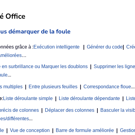
é Office
us démarquer de la foule
nnées grâce à :
Exécution intelligente
|
Générer du code
|
Cré
améliorées
…
 en surbrillance ou Marquer les doublons
|
Supprimer les lign
mule
...
s multiples
|
Entre plusieurs feuilles
|
Correspondance floue
...
e
:
Liste déroulante simple
|
Liste déroulante dépendante
|
List
précis de colonnes
|
Déplacer des colonnes
|
Basculer la vis
es/différentes
...
le
|
Vue de conception
|
Barre de formule améliorée
|
Gestion