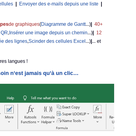
ellules
|
Envoyer des e-mails depuis une liste
|
ypes
de graphiques
(
Diagramme de Gantt
...)
|
40+
e QR
,
Insérer une image depuis un chemin
...)
|
12
e des lignes
,
Scinder des cellules Excel
...)
|
... et
res langues !
oin n’est jamais qu’à un clic…