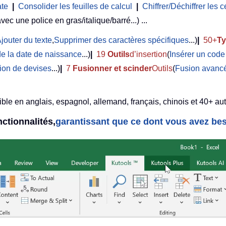
ate
|
Consolider les feuilles de calcul
|
Chiffrer/Déchiffrer les c
avec une police en gras/italique/barré...) ...
jouter du texte
,
Supprimer des caractères spécifiques
...)
|
50+
T
de la date de naissance
...)
|
19
Outils
d’insertion
(
Insérer un cod
ion de devises
...)
|
7
Fusionner et scinder
Outils
(
Fusion avancé
ble en anglais, espagnol, allemand, français, chinois et 40+ aut
ctionnalités,
garantissant que ce dont vous avez bes