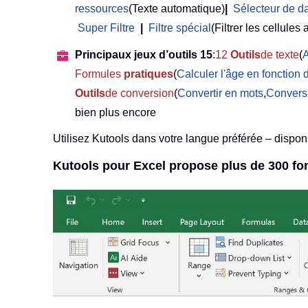
ressources
(Texte automatique)
|
Sélecteur de d
Super Filtre
|
Filtre spécial
(Filtrer les cellules 
Principaux jeux d’outils 15
:
12
Outils
de texte
(
A
Formules
pratiques
(
Calculer l'âge en fonction 
Outils
de conversion
(
Convertir en mots
,
Convers
bien plus encore
Utilisez Kutools dans votre langue préférée – disponi
Kutools pour Excel propose plus de 300 fon