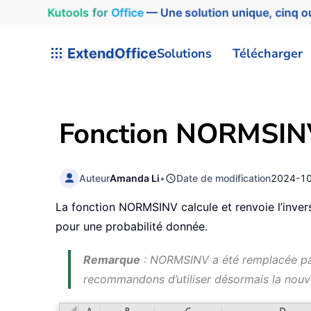
Kutools
for
Office
— Une solution unique, cinq ou
ExtendOffice
Solutions
Télécharger
Fonction NORMSINV
Auteur
Amanda Li
•
Date de modification
2024-1
La fonction NORMSINV calcule et renvoie l’inver
pour une probabilité donnée.
Remarque
: NORMSINV a été remplacée p
recommandons d’utiliser désormais la nouve