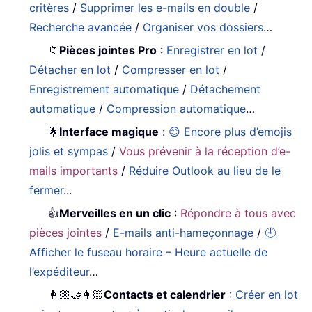
critères
/
Supprimer les e-mails en double
/
Recherche avancée
/
Organiser vos dossiers
…
📁
Pièces jointes Pro
:
Enregistrer en lot
/
Détacher en lot
/
Compresser en lot
/
Enregistrement automatique
/
Détachement
automatique
/
Compression automatique
…
🌟
Interface magique
:
😊 Encore plus d’emojis
jolis et sympas
/
Vous prévenir à la réception d’e-
mails importants
/
Réduire Outlook au lieu de le
fermer
...
👍
Merveilles en un clic
:
Répondre à tous avec
pièces jointes
/
E-mails anti-hameçonnage
/
🕘
Afficher le fuseau horaire – Heure actuelle de
l’expéditeur
…
👩🏼‍🤝‍👩🏻
Contacts et calendrier
:
Créer en lot