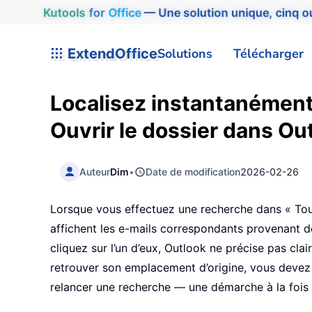
Kutools
for
Office
— Une solution unique, cinq ou
ExtendOffice
Solutions
Télécharger
Localisez instantanément 
Ouvrir le dossier dans Ou
Auteur
Dim
•
Date de modification
2026-02-26
Lorsque vous effectuez une recherche dans « Toute
affichent les e-mails correspondants provenant d
cliquez sur l’un d’eux, Outlook ne précise pas cl
retrouver son emplacement d’origine, vous devez
relancer une recherche — une démarche à la fois 