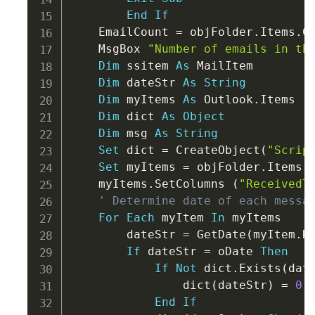
End
If
    EmailCount 
=
 objFolder
.
Items
.
Co
    MsgBox 
"Number of emails in th
Dim
 ssitem 
As
 MailItem

Dim
 dateStr 
As
String
Dim
 myItems 
As
 Outlook
.
Items

Dim
 dict 
As
Object
Dim
 msg 
As
String
Set
 dict 
=
 CreateObject
(
"Scrip
Set
 myItems 
=
 objFolder
.
Items

    myItems
.
SetColumns 
(
"ReceivedT
' Determine date of each messa
For
Each
 myItem 
In
 myItems

        dateStr 
=
 GetDate
(
myItem
.
R
If
 dateStr 
=
 oDate 
Then
If
Not
 dict
.
Exists
(
dat
                dict
(
dateStr
)
=
0
End
If