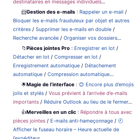
destinataires en messages individuels
...
📨
Gestion des e-mails
:
Rappeler un e-mail
/
Bloquer les e-mails frauduleux par objet et autres
critères
/
Supprimer les e-mails en double
/
Recherche avancée
/
Organiser vos dossiers
…
📁
Pièces jointes Pro
:
Enregistrer en lot
/
Détacher en lot
/
Compresser en lot
/
Enregistrement automatique
/
Détachement
automatique
/
Compression automatique
…
🌟
Magie de l’interface
:
😊 Encore plus d’emojis
jolis et stylés
/
Vous prévient à l’arrivée d’e-mails
importants
/
Réduire Outlook au lieu de le fermer
...
👍
Merveilles en un clic
:
Répondre à tous avec
pièces jointes
/
E-mails anti-hameçonnage
/
🕘
Afficher le fuseau horaire – Heure actuelle de
l’expéditeur
…