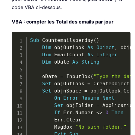
code VBA ci-dessous.
VBA : compter les Total des emails par jour
Copy
Sub
 Countemailsperday
(
)
Dim
 objOutlook 
As
Object
,
 objn
Dim
 EmailCount 
As
Integer
Dim
 oDate 
As
String
    oDate 
=
 InputBox
(
"Type the dat
Set
 objOutlook 
=
 CreateObject
(
Set
 objnSpace 
=
 objOutlook
.
Get
On
Error
Resume
Next
Set
 objFolder 
=
 Applicatio
If
 Err
.
Number 
<
>
0
Then
        Err
.
Clear

        MsgBox 
"No such folder."
Exit
Sub