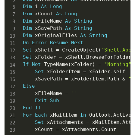
Dim
 i 
As
Long
Dim
 xCount 
As
Long
Dim
 xFileName 
As
String
Dim
 xSavePath 
As
String
Dim
 xOriginalFiles 
As
String
On
Error
Resume
Next
Set
 xShell 
=
 CreateObject
(
"Shell.Appl
Set
 xFolder 
=
 xShell
.
BrowseForFolder
(
If
Not
 TypeName
(
xFolder
)
=
"Nothing"
Set
 xFolderItem 
=
 xFolder
.
self

    xSavePath 
=
 xFolderItem
.
Path 
&
"\
Else
    xFileName 
=
""
Exit
Sub
End
If
For
Each
 xMailItem 
In
 Outlook
.
ActiveE
Set
 xAttachments 
=
 xMailItem
.
Atta
    xCount 
=
 xAttachments
.
Count
