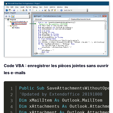
Code VBA : enregistrer les pièces jointes sans ouvrir
les e-mails
Copy
Public
Sub
 SaveAttachmentsWithoutOpen
'Updated by Extendoffice 20191008
Dim
 xMailItem 
As
 Outlook
.
Dim
 xAttachments 
As
 Outlook
.
Dim
 xAttachment 
As
 Outlook
.