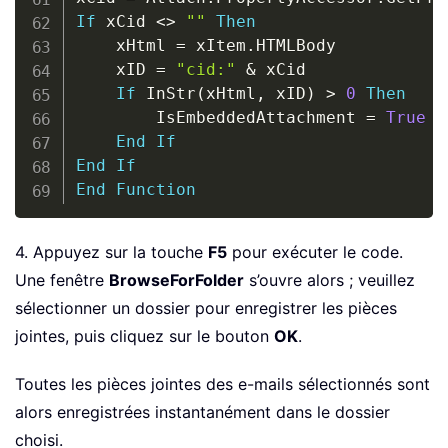
If
 xCid 
<
>
""
Then
    xHtml 
=
 xItem
.
HTMLBody

    xID 
=
"cid:"
&
 xCid

If
 InStr
(
xHtml
,
 xID
)
>
0
Then
        IsEmbeddedAttachment 
=
True
End
If
End
If
End
Function
4. Appuyez sur la touche
F5
pour exécuter le code.
Une fenêtre
BrowseForFolder
s’ouvre alors ; veuillez
sélectionner un dossier pour enregistrer les pièces
jointes, puis cliquez sur le bouton
OK
.
Toutes les pièces jointes des e-mails sélectionnés sont
alors enregistrées instantanément dans le dossier
choisi.