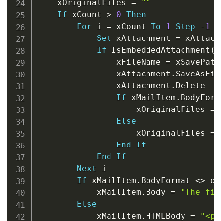
    xOriginalFiles 
=
""
If
 xCount 
>
0
Then
For
 i 
=
 xCount 
To
1
Step
-
1
Set
 xAttachment 
=
 xAttach
If
 IsEmbeddedAttachment
(
x
                xFileName 
=
 xSavePath
                xAttachment
.
SaveAsFil
                xAttachment
.
Delete

If
 xMailItem
.
BodyForm
                    xOriginalFiles 
=
 
Else
                    xOriginalFiles 
=
 
End
If
End
If
Next
 i

If
 xMailItem
.
BodyFormat 
<
>
 ol
            xMailItem
.
Body 
=
"The fil
Else
            xMailItem
.
HTMLBody 
=
"<p>