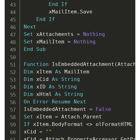
End
If
        xMailItem
.
Save

End
If
Next
Set
 xAttachments 
=
Nothing
Set
 xMailItem 
=
Nothing
End
Sub
Function
 IsEmbeddedAttachment
(
Attach 
Dim
 xItem 
As
Dim
 xCid 
As
String
Dim
 xID 
As
String
Dim
 xHtml 
As
String
On
Error
Resume
Next
IsEmbeddedAttachment 
=
False
Set
 xItem 
=
 Attach
.
If
 xItem
.
BodyFormat 
<
>
 olFormatHTML 
T
xCid 
=
""
xCid 
=
 Attach
.
PropertyAccessor
.
GetPro