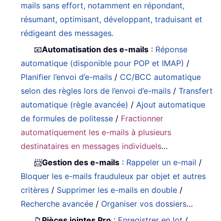
mails sans effort, notamment en répondant,
résumant, optimisant, développant, traduisant et
rédigeant des messages.
📧
Automatisation des e-mails
:
Réponse
automatique (disponible pour POP et IMAP)
/
Planifier l’envoi d’e-mails
/
CC/BCC automatique
selon des règles lors de l’envoi d’e-mails
/
Transfert
automatique (règle avancée)
/
Ajout automatique
de formules de politesse
/
Fractionner
automatiquement les e-mails à plusieurs
destinataires en messages individuels
…
📨
Gestion des e-mails
:
Rappeler un e-mail
/
Bloquer les e-mails frauduleux par objet et autres
critères
/
Supprimer les e-mails en double
/
Recherche avancée
/
Organiser vos dossiers
…
📁
Pièces jointes Pro
:
Enregistrer en lot
/