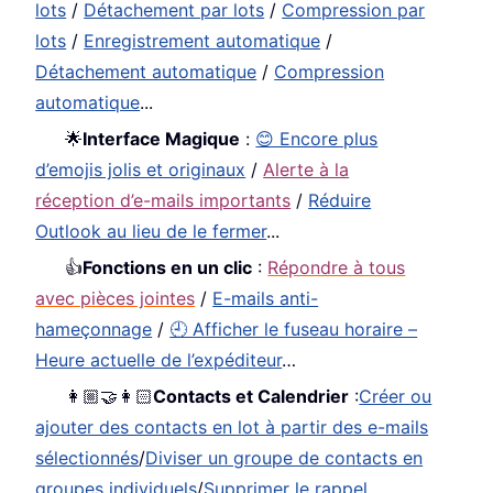
lots
/
Détachement par lots
/
Compression par
lots
/
Enregistrement automatique
/
Détachement automatique
/
Compression
automatique
...
🌟
Interface Magique
:
😊 Encore plus
d’emojis jolis et originaux
/
Alerte à la
réception d’e-mails importants
/
Réduire
Outlook au lieu de le fermer
...
👍
Fonctions en un clic
:
Répondre à tous
avec pièces jointes
/
E-mails anti-
hameçonnage
/
🕘 Afficher le fuseau horaire –
Heure actuelle de l’expéditeur
…
👩🏼‍🤝‍👩🏻
Contacts et Calendrier
:
Créer ou
ajouter des contacts en lot à partir des e-mails
sélectionnés
/
Diviser un groupe de contacts en
groupes individuels
/
Supprimer le rappel