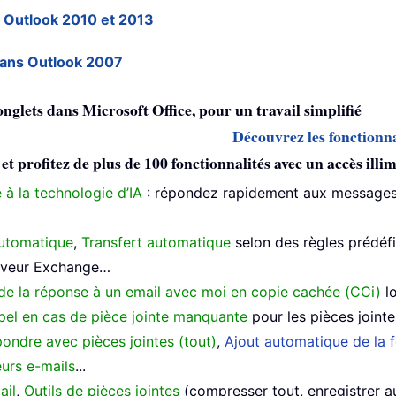
s Outlook 2010 et 2013
 dans Outlook 2007
 onglets dans Microsoft Office, pour un travail simplifié
Découvrez les fonctionna
profitez de plus de 100 fonctionnalités avec un accès illimi
 à la technologie d’IA
: répondez rapidement aux messages,
utomatique
,
Transfert automatique
selon des règles prédéf
erveur Exchange…
de la réponse à un email avec moi en copie cachée (CCi)
lo
el en cas de pièce jointe manquante
pour les pièces joint
ondre avec pièces jointes (tout)
,
Ajout automatique de la f
urs e-mails
...
ail
,
Outils de pièces jointes
(compresser tout, enregistrer 