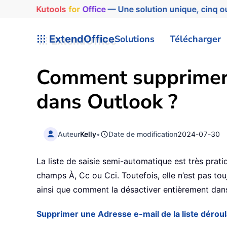
Kutools
for
Office
— Une solution unique, cinq ou
ExtendOffice
Solutions
Télécharger
Comment supprimer e
dans Outlook ?
Auteur
Kelly
•
Date de modification
2024-07-30
La liste de saisie semi-automatique est très prat
champs À, Cc ou Cci. Toutefois, elle n’est pas to
ainsi que comment la désactiver entièrement dan
Supprimer une Adresse e-mail de la liste dérou