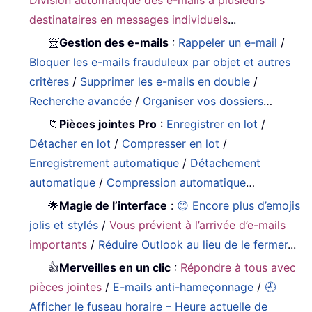
Division automatique des e-mails à plusieurs
destinataires en messages individuels
...
📨
Gestion des e-mails
:
Rappeler un e-mail
/
Bloquer les e-mails frauduleux par objet et autres
critères
/
Supprimer les e-mails en double
/
Recherche avancée
/
Organiser vos dossiers
…
📁
Pièces jointes Pro
:
Enregistrer en lot
/
Détacher en lot
/
Compresser en lot
/
Enregistrement automatique
/
Détachement
automatique
/
Compression automatique
…
🌟
Magie de l’interface
:
😊 Encore plus d’emojis
jolis et stylés
/
Vous prévient à l’arrivée d’e-mails
importants
/
Réduire Outlook au lieu de le fermer
...
👍
Merveilles en un clic
:
Répondre à tous avec
pièces jointes
/
E-mails anti-hameçonnage
/
🕘
Afficher le fuseau horaire – Heure actuelle de