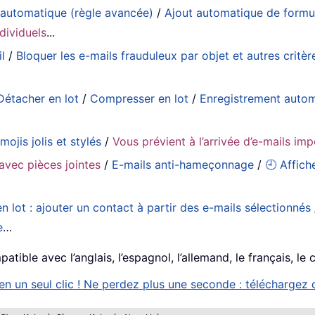
 automatique (règle avancée)
/
Ajout automatique de formul
dividuels
...
l
/
Bloquer les e-mails frauduleux par objet et autres critèr
Détacher en lot
/
Compresser en lot
/
Enregistrement auto
mojis jolis et stylés
/
Vous prévient à l’arrivée d’e-mails im
avec pièces jointes
/
E-mails anti-hameçonnage
/
🕘 Affich
n lot : ajouter un contact à partir des e-mails sélectionnés
e
…
tible avec l’anglais, l’espagnol, l’allemand, le français, le 
 un seul clic ! Ne perdez plus une seconde : téléchargez d