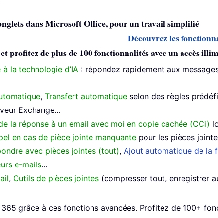
 onglets dans Microsoft Office, pour un travail simplifié
Découvrez les fonctionna
profitez de plus de 100 fonctionnalités avec un accès illimi
 à la technologie d’IA
: répondez rapidement aux messages,
utomatique
,
Transfert automatique
selon des règles prédéf
erveur Exchange…
de la réponse à un email avec moi en copie cachée (CCi)
lo
el en cas de pièce jointe manquante
pour les pièces joint
ondre avec pièces jointes (tout)
,
Ajout automatique de la f
urs e-mails
...
ail
,
Outils de pièces jointes
(compresser tout, enregistrer 
365 grâce à ces fonctions avancées. Profitez de 100+ fonct