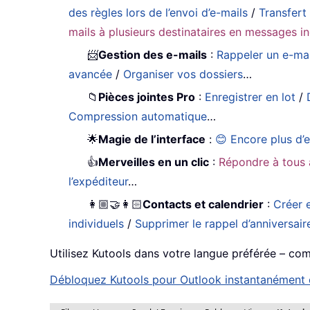
des règles lors de l’envoi d’e-mails
/
Transfert
mails à plusieurs destinataires en messages in
📨
Gestion des e-mails
:
Rappeler un e-mai
avancée
/
Organiser vos dossiers
…
📁
Pièces jointes Pro
:
Enregistrer en lot
/
Compression automatique
…
🌟
Magie de l’interface
:
😊 Encore plus d’e
👍
Merveilles en un clic
:
Répondre à tous 
l’expéditeur
…
👩🏼‍🤝‍👩🏻
Contacts et calendrier
:
Créer e
individuels
/
Supprimer le rappel d’anniversair
Utilisez Kutools dans votre langue préférée – compa
Débloquez Kutools pour Outlook instantanément en