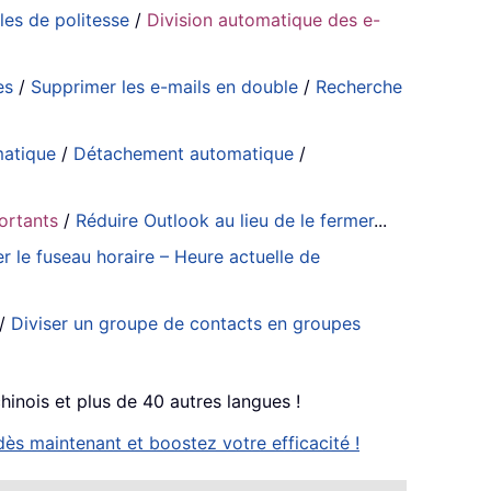
es de politesse
/
Division automatique des e-
es
/
Supprimer les e-mails en double
/
Recherche
matique
/
Détachement automatique
/
portants
/
Réduire Outlook au lieu de le fermer
...
er le fuseau horaire – Heure actuelle de
/
Diviser un groupe de contacts en groupes
chinois et plus de 40 autres langues !
ès maintenant et boostez votre efficacité !