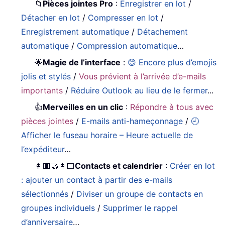
📁
Pièces jointes Pro
:
Enregistrer en lot
/
Détacher en lot
/
Compresser en lot
/
Enregistrement automatique
/
Détachement
automatique
/
Compression automatique
…
🌟
Magie de l’interface
:
😊 Encore plus d’emojis
jolis et stylés
/
Vous prévient à l’arrivée d’e-mails
importants
/
Réduire Outlook au lieu de le fermer
...
👍
Merveilles en un clic
:
Répondre à tous avec
pièces jointes
/
E-mails anti-hameçonnage
/
🕘
Afficher le fuseau horaire – Heure actuelle de
l’expéditeur
…
👩🏼‍🤝‍👩🏻
Contacts et calendrier
:
Créer en lot
: ajouter un contact à partir des e-mails
sélectionnés
/
Diviser un groupe de contacts en
groupes individuels
/
Supprimer le rappel
d’anniversaire
…