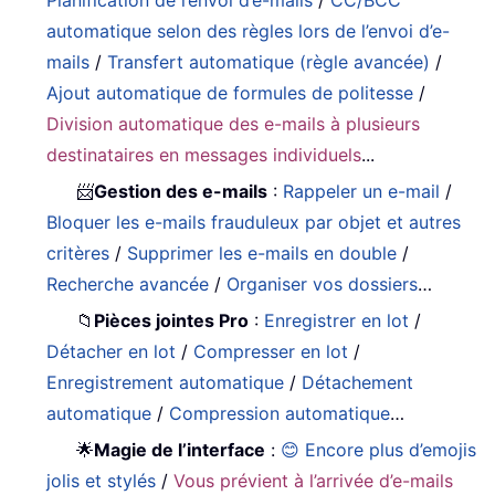
Planification de l’envoi d’e-mails
/
CC/BCC
automatique selon des règles lors de l’envoi d’e-
mails
/
Transfert automatique (règle avancée)
/
Ajout automatique de formules de politesse
/
Division automatique des e-mails à plusieurs
destinataires en messages individuels
...
📨
Gestion des e-mails
:
Rappeler un e-mail
/
Bloquer les e-mails frauduleux par objet et autres
critères
/
Supprimer les e-mails en double
/
Recherche avancée
/
Organiser vos dossiers
…
📁
Pièces jointes Pro
:
Enregistrer en lot
/
Détacher en lot
/
Compresser en lot
/
Enregistrement automatique
/
Détachement
automatique
/
Compression automatique
…
🌟
Magie de l’interface
:
😊 Encore plus d’emojis
jolis et stylés
/
Vous prévient à l’arrivée d’e-mails