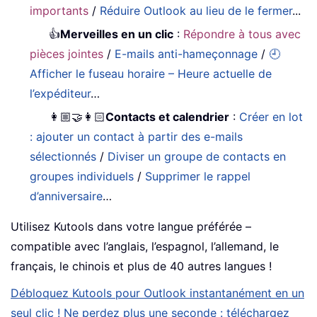
importants
/
Réduire Outlook au lieu de le fermer
...
👍
Merveilles en un clic
:
Répondre à tous avec
pièces jointes
/
E-mails anti-hameçonnage
/
🕘
Afficher le fuseau horaire – Heure actuelle de
l’expéditeur
…
👩🏼‍🤝‍👩🏻
Contacts et calendrier
:
Créer en lot
: ajouter un contact à partir des e-mails
sélectionnés
/
Diviser un groupe de contacts en
groupes individuels
/
Supprimer le rappel
d’anniversaire
…
Utilisez Kutools dans votre langue préférée –
compatible avec l’anglais, l’espagnol, l’allemand, le
français, le chinois et plus de 40 autres langues !
Débloquez Kutools pour Outlook instantanément en un
seul clic ! Ne perdez plus une seconde : téléchargez