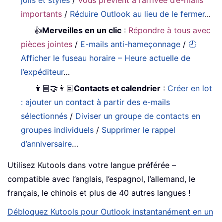
importants
/
Réduire Outlook au lieu de le fermer
...
👍
Merveilles en un clic
:
Répondre à tous avec
pièces jointes
/
E-mails anti-hameçonnage
/
🕘
Afficher le fuseau horaire – Heure actuelle de
l’expéditeur
…
👩🏼‍🤝‍👩🏻
Contacts et calendrier
:
Créer en lot
: ajouter un contact à partir des e-mails
sélectionnés
/
Diviser un groupe de contacts en
groupes individuels
/
Supprimer le rappel
d’anniversaire
…
Utilisez Kutools dans votre langue préférée –
compatible avec l’anglais, l’espagnol, l’allemand, le
français, le chinois et plus de 40 autres langues !
Débloquez Kutools pour Outlook instantanément en un