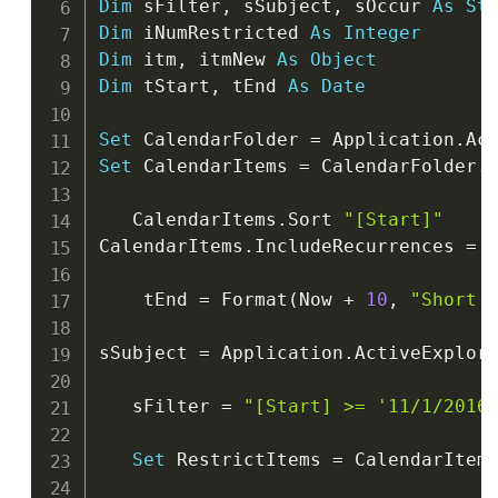
Dim
 sFilter
,
 sSubject
,
 sOccur 
As
St
Dim
 iNumRestricted 
As
Integer
Dim
 itm
,
 itmNew 
As
Object
Dim
 tStart
,
 tEnd 
As
Date
Set
 CalendarFolder 
=
 Application
.
Ac
Set
 CalendarItems 
=
 CalendarFolder
.
I
   CalendarItems
.
Sort 
"[Start]"
CalendarItems
.
IncludeRecurrences 
=
    tEnd 
=
 Format
(
Now 
+
10
,
"Short 
sSubject 
=
 Application
.
ActiveExplor
   sFilter 
=
"[Start] >= '11/1/2016
Set
 RestrictItems 
=
 CalendarItem