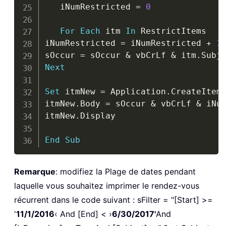
   iNumRestricted 
=
0
For
Each
 itm 
In
 RestrictItems

iNumRestricted 
=
 iNumRestricted 
+
1
sOccur 
=
 sOccur 
&
 vbCrLf 
&
 itm
.
Subj
Next
Set
 itmNew 
=
 Application
.
CreateItem
itmNew
.
Body 
=
 sOccur 
&
 vbCrLf 
&
 iNu
itmNew
.
Display

End
Sub
Remarque
: modifiez la Plage de dates pendant
laquelle vous souhaitez imprimer le rendez-vous
récurrent dans le code suivant : sFilter = "[Start] >=
'
11/1/2016
‹ And [End] < ›
6/30/2017'
And