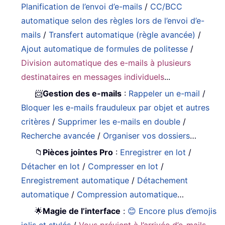
Planification de l’envoi d’e-mails
/
CC/BCC
automatique selon des règles lors de l’envoi d’e-
mails
/
Transfert automatique (règle avancée)
/
Ajout automatique de formules de politesse
/
Division automatique des e-mails à plusieurs
destinataires en messages individuels
...
📨
Gestion des e-mails
:
Rappeler un e-mail
/
Bloquer les e-mails frauduleux par objet et autres
critères
/
Supprimer les e-mails en double
/
Recherche avancée
/
Organiser vos dossiers
…
📁
Pièces jointes Pro
:
Enregistrer en lot
/
Détacher en lot
/
Compresser en lot
/
Enregistrement automatique
/
Détachement
automatique
/
Compression automatique
…
🌟
Magie de l’interface
:
😊 Encore plus d’emojis
jolis et stylés
/
Vous prévient à l’arrivée d’e-mails