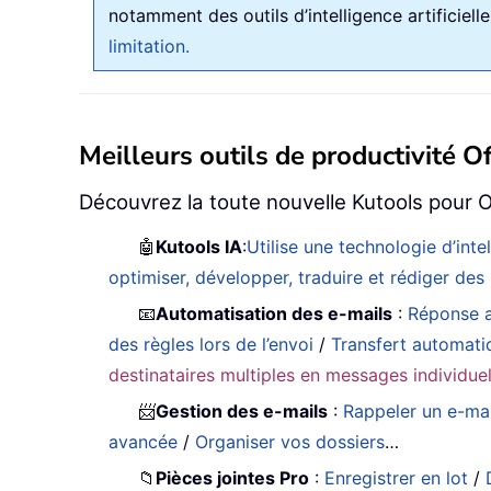
notamment des outils d’intelligence artificiel
limitation.
Meilleurs outils de productivité Of
Découvrez la toute nouvelle Kutools pour O
🤖
Kutools IA
:
Utilise une technologie d’int
optimiser, développer, traduire et rédiger de
📧
Automatisation des e-mails
:
Réponse a
des règles lors de l’envoi
/
Transfert automati
destinataires multiples en messages individue
📨
Gestion des e-mails
:
Rappeler un e-mai
avancée
/
Organiser vos dossiers
…
📁
Pièces jointes Pro
:
Enregistrer en lot
/