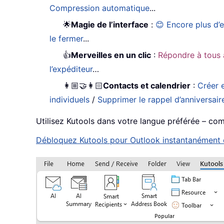
Compression automatique
...
🌟
Magie de l’interface
:
😊 Encore plus d’
le fermer
...
👍
Merveilles en un clic
:
Répondre à tous 
l’expéditeur
…
👩🏼‍🤝‍👩🏻
Contacts et calendrier
:
Créer e
individuels
/
Supprimer le rappel d’anniversair
Utilisez Kutools dans votre langue préférée – compa
Débloquez Kutools pour Outlook instantanément en