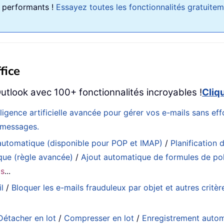
le performants !
Essayez toutes les fonctionnalités gratuite
fice
utlook avec 100+ fonctionnalités incroyables !
Cliq
elligence artificielle avancée pour gérer vos e-mails sans e
s messages.
utomatique (disponible pour POP et IMAP)
/
Planification d
que (règle avancée)
/
Ajout automatique de formules de pol
ls
...
l
/
Bloquer les e-mails frauduleux par objet et autres critèr
Détacher en lot
/
Compresser en lot
/
Enregistrement auto