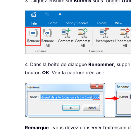
3. Cliquez ensuite sur
Kutools
sous l’onglet
Outi
4. Dans la boîte de dialogue
Renommer
, suppr
bouton
OK
. Voir la capture d’écran :
Remarque
: vous devez conserver l’extension du