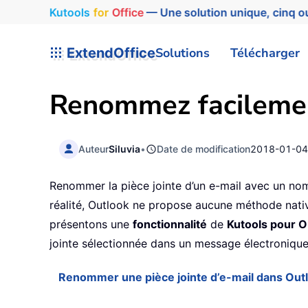
Kutools
for
Office
— Une solution unique, cinq ou
ExtendOffice
Solutions
Télécharger
Renommez facilement
Auteur
Siluvia
•
Date de modification
2018-01-0
Renommer la pièce jointe d’un e-mail avec un nom
réalité, Outlook ne propose aucune méthode nativ
présentons une
fonctionnalité
de
Kutools pour O
jointe sélectionnée dans un message électroniqu
Renommer une pièce jointe d’e-mail dans Out