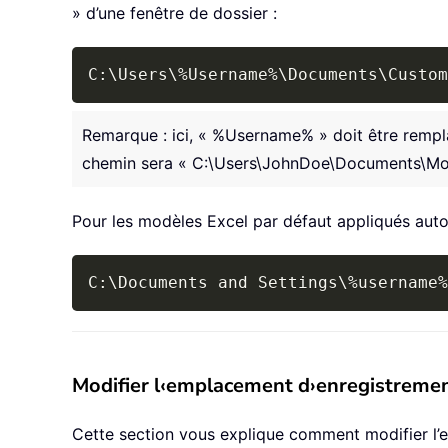
» d’une fenêtre de dossier :
C:\Users\
%
Username
%
\Documents\Custom
Remarque : ici, « %Username% » doit être remplac
chemin sera « C:\Users\JohnDoe\Documents\Modè
Pour les modèles Excel par défaut appliqués auto
C:\Documents and Settings\
%
username
%
Modifier l‹emplacement d›enregistremen
Cette section vous explique comment modifier l’