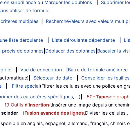
e en surbrillance ou Marquer les doublons
|
Supprimer les
ans utiliser de formule
...
critères multiples
|
RechercheValeurs avec valeurs multip
ne liste déroulante
|
Liste déroulante dépendante
|
Li
 précis de colonnes
|
Déplacer des colonnes
|
Basculer la vi
grille
|
Vue de conception
|
Barre de formule améliorée
 automatique)
|
Sélecteur de date
|
Consolider les feuilles
e
|
Filtre spécial
(Filtrer les cellules avec une police en gras
rimer des caractères spécifiques
, ...)
|
50+
Types
de graph
19 Outils
d’insertion
(
,
Insérer une image depuis un chemi
 scinder
(
Fusion avancée des lignes
,
Diviser les cellules
, 
isponible en anglais, espagnol, allemand, français, chinois 