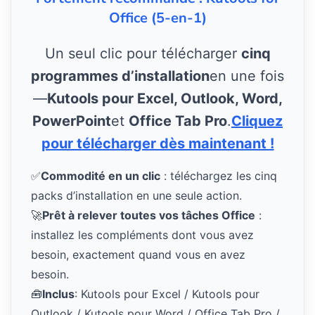
Office (5-en-1)
Un seul clic pour télécharger
cinq
programmes d’installation
en une fois
—
Kutools pour Excel, Outlook, Word,
PowerPoint
et
Office Tab Pro
.
Cliquez
pour télécharger dès maintenant !
✅
Commodité en un clic
: téléchargez les cinq
packs d’installation en une seule action.
🚀
Prêt à relever toutes vos tâches Office
:
installez les compléments dont vous avez
besoin, exactement quand vous en avez
besoin.
🧰
Inclus
: Kutools pour Excel / Kutools pour
Outlook / Kutools pour Word / Office Tab Pro /