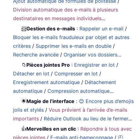
Ajout automatique de formules de politesse
/
Division automatique des e-mails à plusieurs
destinataires en messages individuels
...
📨
Gestion des e-mails
:
Rappeler un e-mail
/
Bloquer les e-mails frauduleux par objet et autres
critères
/
Supprimer les e-mails en double
/
Recherche avancée
/
Organiser vos dossiers
…
📁
Pièces jointes Pro
:
Enregistrer en lot
/
Détacher en lot
/
Compresser en lot
/
Enregistrement automatique
/
Détachement
automatique
/
Compression automatique
…
🌟
Magie de l’interface
:
😊 Encore plus d’emojis
jolis et stylés
/
Vous prévient à l’arrivée d’e-mails
importants
/
Réduire Outlook au lieu de le fermer
...
👍
Merveilles en un clic
:
Répondre à tous avec
pièces jointes
/
E-mails anti-hameçonnage
/
🕘