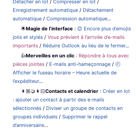
Détacher en lot
/
Compresser en lot
/
Enregistrement automatique
/
Détachement
automatique
/
Compression automatique
…
🌟
Magie de l’interface
:
😊 Encore plus d’emojis
jolis et stylés
/
Vous prévient à l’arrivée d’e-mails
importants
/
Réduire Outlook au lieu de le fermer
...
👍
Merveilles en un clic
:
Répondre à tous avec
pièces jointes
/
E-mails anti-hameçonnage
/
🕘
Afficher le fuseau horaire – Heure actuelle de
l’expéditeur
…
👩🏼‍🤝‍👩🏻
Contacts et calendrier
:
Créer en lot
: ajouter un contact à partir des e-mails
sélectionnés
/
Diviser un groupe de contacts en
groupes individuels
/
Supprimer le rappel
d’anniversaire
…