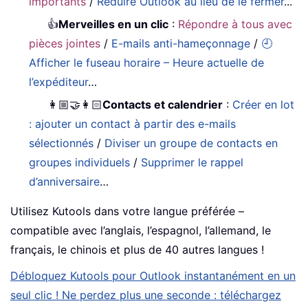
importants
/
Réduire Outlook au lieu de le fermer
...
👍
Merveilles en un clic
:
Répondre à tous avec
pièces jointes
/
E-mails anti-hameçonnage
/
🕘
Afficher le fuseau horaire – Heure actuelle de
l’expéditeur
…
👩🏼‍🤝‍👩🏻
Contacts et calendrier
:
Créer en lot
: ajouter un contact à partir des e-mails
sélectionnés
/
Diviser un groupe de contacts en
groupes individuels
/
Supprimer le rappel
d’anniversaire
…
Utilisez Kutools dans votre langue préférée –
compatible avec l’anglais, l’espagnol, l’allemand, le
français, le chinois et plus de 40 autres langues !
Débloquez Kutools pour Outlook instantanément en un
seul clic ! Ne perdez plus une seconde : téléchargez