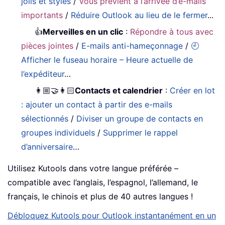
jolis et stylés
/
Vous prévient à l’arrivée d’e-mails
importants
/
Réduire Outlook au lieu de le fermer
...
👍
Merveilles en un clic
:
Répondre à tous avec
pièces jointes
/
E-mails anti-hameçonnage
/
🕘
Afficher le fuseau horaire – Heure actuelle de
l’expéditeur
…
👩🏼‍🤝‍👩🏻
Contacts et calendrier
:
Créer en lot
: ajouter un contact à partir des e-mails
sélectionnés
/
Diviser un groupe de contacts en
groupes individuels
/
Supprimer le rappel
d’anniversaire
…
Utilisez Kutools dans votre langue préférée –
compatible avec l’anglais, l’espagnol, l’allemand, le
français, le chinois et plus de 40 autres langues !
Débloquez Kutools pour Outlook instantanément en un